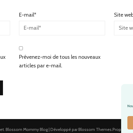
E-mail
*
Site we
aux
Prévenez-moi de tous les nouveaux
articles par e-mail.
Nou
et
.
Blossom Mommy Blog | Développé par
Blossom Themes
.Propulsé p