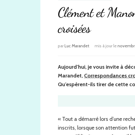
Clément et Manon
croisées
par
Luc Marandet
mis à jour le
novembre
Aujourd’hui, je vous invite à d
Marandet,
Correspondan
c
es cr
Qu’espèrent-ils tirer de cette 
« Tout a démarré lors d’une rech
inscrits, lorsque son attention fut