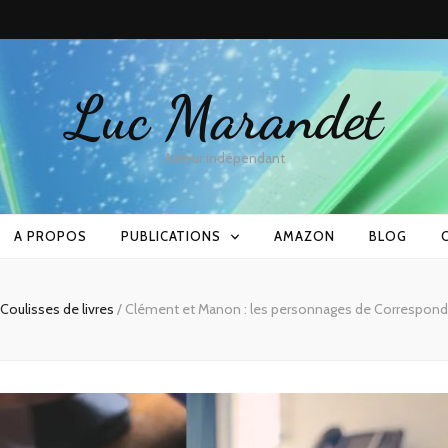
Luc Marandet
Auteur indépendant
A PROPOS
PUBLICATIONS
AMAZON
BLOG
Coulisses de livres
/
Clément et Manon : les personnages de Correspond