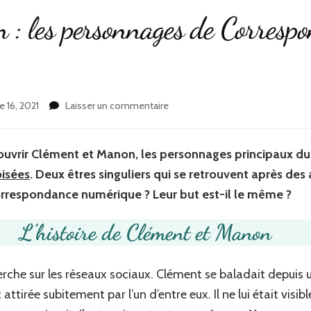
 : les personnages de Corresp
sur
 16, 2021
Laisser un commentaire
Clément
et
Manon
écouvrir Clément et Manon, les personnages principaux d
:
oisées
. Deux êtres singuliers qui se retrouvent après des
les
personnages
correspondance numérique ? Leur but est-il le même ?
de
Correspondances
L’histoire de Clément et Manon
croisées
erche sur les réseaux sociaux. Clément se baladait depuis 
 attirée subitement par l’un d’entre eux. Il ne lui était vis