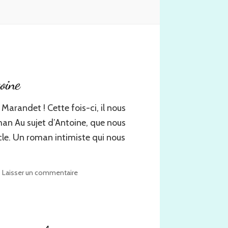
oine
 Marandet ! Cette fois-ci, il nous
man Au sujet d’Antoine, que nous
le. Un roman intimiste qui nous
sur
Laisser un commentaire
Interview
de
l’auteur
sur
son