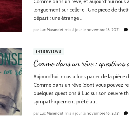
Comme dans un rêve, et aujourd’hui nous a
longuement sur celle-ci. Une pièce de théâtr
départ : une étrange …
par
Luc Marandet
mis à jour le
novembre 16, 2021
INTERVIEWS
Comme dans un rêve : questions 
Aujourd’hui, nous allons parler de la pièce
Comme dans un rêve (dont vous pouvez retro
quelques questions à Luc sur son oeuvre théâ
sympathiquement prêté au …
par
Luc Marandet
mis à jour le
novembre 16, 2021