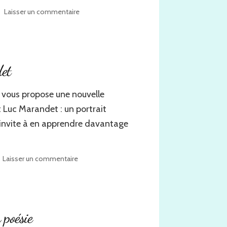
sur
Laisser un commentaire
Critique
de
Passion
sans
retour
det
e vous propose une nouvelle
 Luc Marandet : un portrait
ous invite à en apprendre davantage
sur
Laisser un commentaire
Portrait
littéraire
de
Luc
Marandet
 poésie