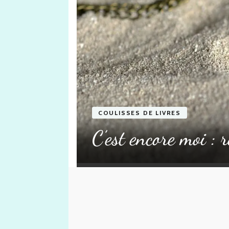
stance
COULISSES DE LIVRES
ez lire la
C’est encore moi : r
e