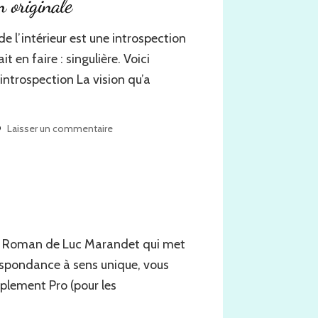
n originale
Antoine
 de l’intérieur est une introspection
 en faire : singulière. Voici
introspection La vision qu’a
sur
Laisser un commentaire
Vu
de
l’intérieur,
une
introspection
originale
r ? Roman de Luc Marandet qui met
espondance à sens unique, vous
plement Pro (pour les