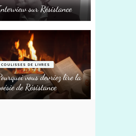
Interview sur Résistance
COULISSES DE LIVRES
COULISSES
Pourquoi vous devriez lire la
C’est 
poésie de Résistance