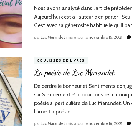
Nous avons analysé dans l’article précéde
Aujourd’hui c’est à l’auteur d’en parler ! Seu
C’est avec sa générosité habituelle qu’il pa
par
Luc Marandet
mis à jour le
novembre 16, 2021
COULISSES DE LIVRES
La poésie de Luc Marandet
De perdre le bonheur et Sentiments conju
sur Simplement Pro, pour tous les chronique
poésie si particulière de Luc Marandet. Un c
l’âme. La poésie …
par
Luc Marandet
mis à jour le
novembre 16, 2021