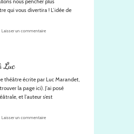
collaborateur
llons nous pencher plus
e qui vous divertira ! L’idée de
sur
Laisser un commentaire
Comme
dans
un
rêve,
un
à Luc
théâtre
divertissant
 de théâtre écrite par Luc Marandet,
uver la page ici). J’ai posé
trale, et l’auteur s’est
sur
Laisser un commentaire
Comme
dans