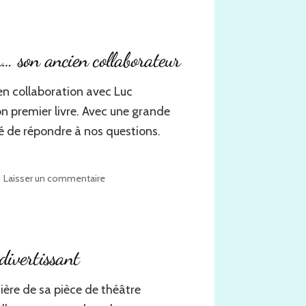
poésie
de
Luc
Marandet
… son ancien collaborateur
en collaboration avec Luc
on premier livre. Avec une grande
pté de répondre à nos questions.
sur
Laisser un commentaire
Interview
:
Luc
Marandet
vu
divertissant
par…
son
ière de sa pièce de théâtre
ancien